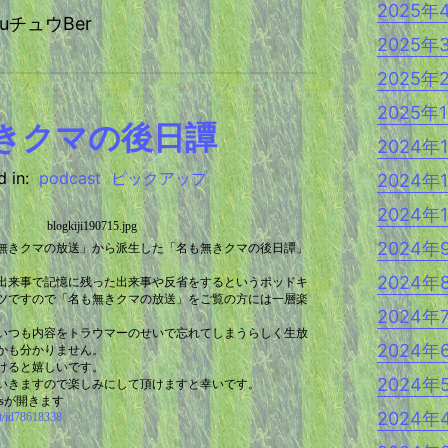
2025年
YouチュウBer
2025年
2025年
2025年
きクマの後日譚
2024年
 in:
podcast
ピックアップ
2024年
2024年
2024年
無きクマの放送」から派生した「名も無きクマの後日譚」
2024年
出来事で記憶に残った出来事や反省をするというポッドキ
ツですので「名も無きクマの放送」をご覧の方には一層楽
2024年
。
いつも内容をトラウマーのせいで忘れてしまうらしく生放
2024年
かも分かりません。
けると嬉しいです。
2024年
いきますので楽しみにして頂けますと幸いです。
esが開きます
2024年
st/id78618338