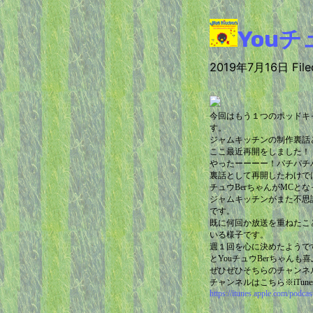
Youチ
2019年7月16日 Filed
今回はもう１つのポッドキ
す。
ジャムキッチンの制作裏話
ここ最近再開をしました！
やったーーーー！パチパチパ
裏話として再開したわけで
チュウBerちゃんがMCと
ジャムキッチンがまた不思
です。
既に何回か放送を重ねたこと
いる様子です。
週１回を心に決めたようで
とYouチュウBerちゃんも
ぜひぜひそちらのチャンネ
チャンネルはこちら※iTun
https://itunes.apple.com/podca