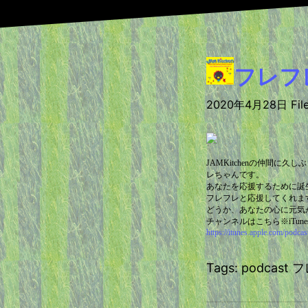
フレフ
2020年4月28日 File
JAMKitchenの仲間
レちゃんです。
あなたを応援するために誕
フレフレと応援してくれま
どうか、あなたの心に元気
チャンネルはこちら※iTun
https://itunes.apple.com/podca
Tags: podcas