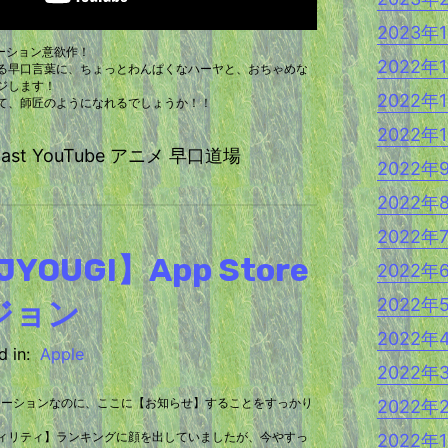
2023年
ニメーション意欲作！
2022年
る早口言葉に、ちょっとわんぱくなハーヤと、おちゃめな
ジします！
2022年
て、師匠のようになれるでしょうか！！
2022年
dcast YouTube アニメ 早口道場
2022年
2022年
2022年
YOUGI】App Store
2022年
2022年
ジョン
2022年
 in:
Apple
2022年
2022年
eアプリケーションなのに、ここに【お知らせ】することをすっかり
2022年
ィリティ】ランキングに顔を出していましたが、今やすっ