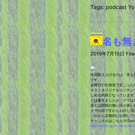
Tags: podcast 
名も無
2019年7月15日 Filed
今回取り上げるのは「名も
です。
金曜日の生放送で起こった
ャストオリジナルコンテン
しめる内容となっています
とは書きましたが、クマは
送とは関係の無い話が多い
クマの頭ですからお許し頂
これから定期的に公開して
チャンネルはこちら※iTun
https://itunes.apple.com/podca