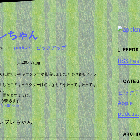
レちゃん
d in:
podcast
ピックアップ
RSS Fee
に久しぶりに新しいキャラクターが登場しました！その名もフレフ
生したこのキャラクターは色々なものを振っては振っては
す。
ピック
が届きますように。
esが開きます
Apple
st/id78618338
podcast
t フレフレちゃん