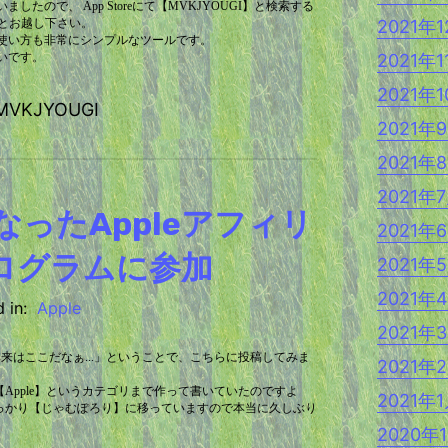
たので、 App Storeにて【MVKJYOUGI】と検索する
2021年
へとお越し下さい。
使い方も非常にシンプルなツールです。
2021年1
いです。
2021年
 MVKJYOUGI
2021年
2021年
2021年
なったAppleアフィリ
2021年
ログラムに参加
2021年
2021年
 in:
Apple
2021年
「本来はここだなぁ...」ということで、こちらに投稿してみま
2021年
ざ【Apple】というカテゴリまで作って書いていたのですよ
2021年
すっかり【じゃむぽろり】に移っていますので本当に久しぶり
2020年