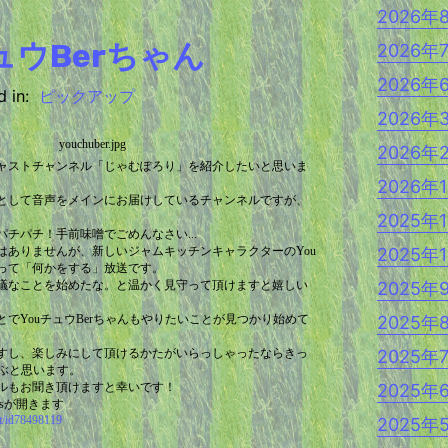
2026年
ュウBerちゃん
2026年
2026年
 in:
ピックアップ
2026年
2026年
ャストチャンネル「じゃむぽろり」を紹介したいと思いま
2026年
として音声をメインにお届けしているチャンネルですが、
2025年
チパチ！手前味噌でごめんなさい...
はありませんが、新しいジャムキッチンキャラクターのYou
2025年
なって「何かをする」放送です。
議なことを始めたな。と温かく見守って頂けますと嬉しい
2025年
でYouチュウBerちゃんもやりたいことが見つかり始めて
2025年
すし、楽しみにして頂けるかたがいらっしゃったならきっ
2025年
喜ぶと思います。
ルもお聞き頂けますと幸いです！
2025年
esが開きます
st/id78498119
2025年