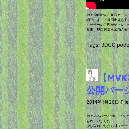
JAMKitchenの3DCGア
師匠によって毎回出題され
クッチーの二匹がチャレン
見事、早口言葉を成功させ
Tags: 3DCG po
【MVKJ
公開バー
2014年1月26日 Filed
JAM-MovieのAppl
忘れていました...
少し以前でしたら【ユーテ