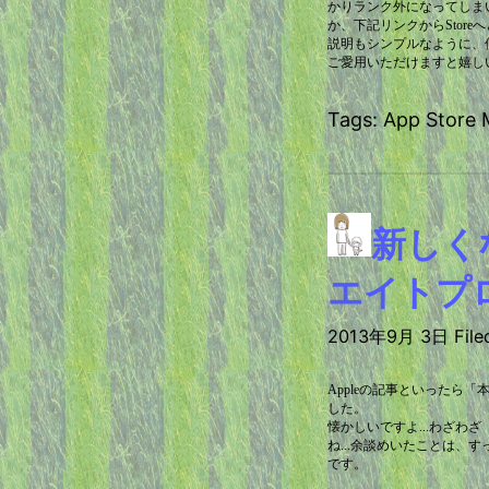
かりランク外になってしまいまし
か、下記リンクからStore
説明もシンプルなように、
ご愛用いただけますと嬉し
Tags: App Store
新しく
エイトプ
2013年9月 3日 Filed
Appleの記事といったら
した。
懐かしいですよ...わざわ
ね...余談めいたことは、
です。