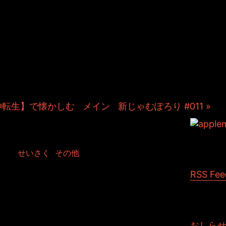
＆TOSHIYUKIがおくる、キャラクタ
Kitchenのこぼれ話。毎週公開して
作秘話や、オリジナルゲーム作りを
やきます。ポッドキャストでも公
女神転生】で懐かしむ
|
メイン
|
新じゃむぽろり #011 »
 Leopardからの脱出
 in:
せいさく
その他
RSS Fee
ことになろうとは思ってもいませんでした...
締め切りに追われているのですが、そういう時に限って問
っているせいもあってか、Macに負担がかかるのでしょう
おしら