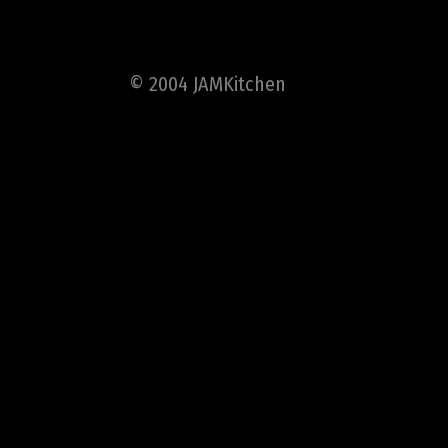
© 2004 JAMKitchen