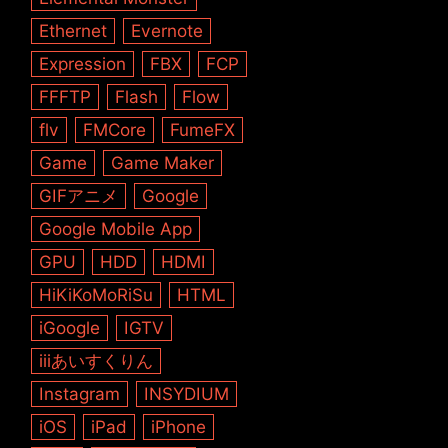
Ethernet
Evernote
Expression
FBX
FCP
FFFTP
Flash
Flow
flv
FMCore
FumeFX
Game
Game Maker
GIFアニメ
Google
Google Mobile App
GPU
HDD
HDMI
HiKiKoMoRiSu
HTML
iGoogle
IGTV
iiiあいすくりん
Instagram
INSYDIUM
iOS
iPad
iPhone