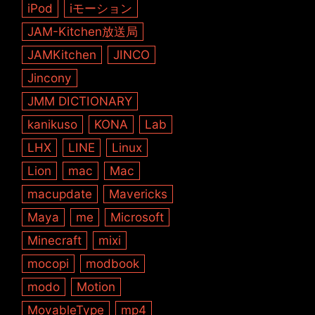
iPod
iモーション
JAM-Kitchen放送局
JAMKitchen
JINCO
Jincony
JMM DICTIONARY
kanikuso
KONA
Lab
LHX
LINE
Linux
Lion
mac
Mac
macupdate
Mavericks
Maya
me
Microsoft
Minecraft
mixi
mocopi
modbook
modo
Motion
MovableType
mp4