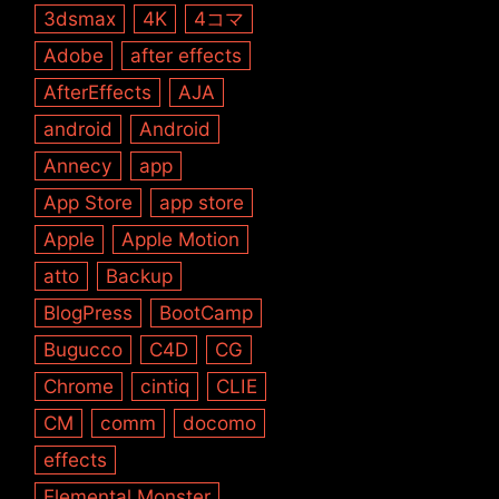
3dsmax
4K
4コマ
Adobe
after effects
AfterEffects
AJA
android
Android
Annecy
app
App Store
app store
Apple
Apple Motion
atto
Backup
BlogPress
BootCamp
Bugucco
C4D
CG
Chrome
cintiq
CLIE
CM
comm
docomo
effects
Elemental Monster