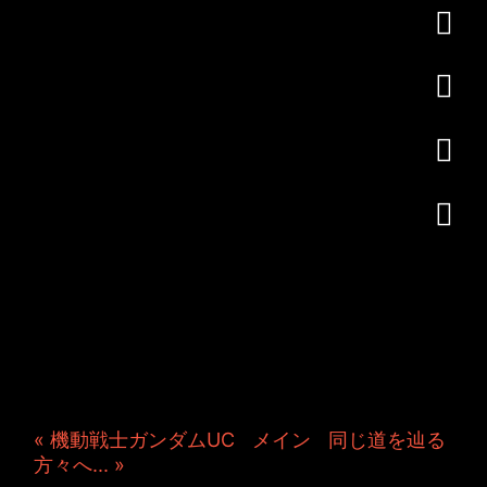
JINCO＆TOSHIYUKIがおく
る、キャラクタープロジェク
ト・JAMKitchenのこぼれ
話。毎週公開しているアニメ
ーション制作秘話や、オリジ
ナルゲーム作りを、ポロリと
つぶやきます。ポッドキャス
トでも公開中。
« 機動戦士ガンダムUC
|
メイン
|
同じ道を辿る
方々へ... »