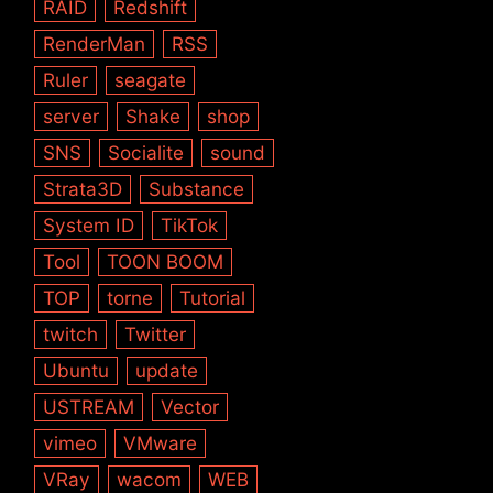
RAID
Redshift
RenderMan
RSS
Ruler
seagate
server
Shake
shop
SNS
Socialite
sound
Strata3D
Substance
System ID
TikTok
Tool
TOON BOOM
TOP
torne
Tutorial
twitch
Twitter
Ubuntu
update
USTREAM
Vector
vimeo
VMware
VRay
wacom
WEB