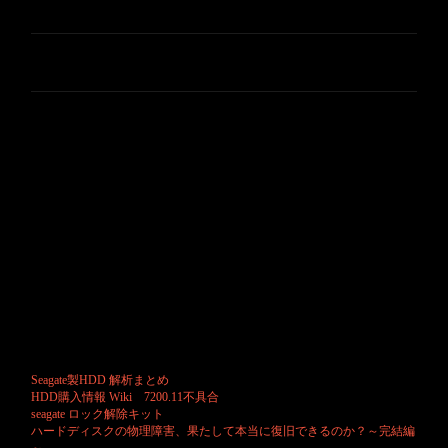
バックアップは５ヶ月前のものがありますが......５ヶ月といったら
●首すわりが完成して、一人前の動作が多くなります
by gooベビー
そんなですよ。
そして、この５ヶ月が取り戻せなかったら、私は５ヶ月間踊ってたのと
変わらないようなものになってしまうではありませんか。
じゃぁ、踊ってたようなものじゃないのか！と言われれば、私の人生踊
っているような程度かもしれませんけど。
いえ！だからと言ってダンスを否定しているわけではなく、むしろ凄く
踊れる人などは尊敬してしまいますよ。
踊りって難しいですからね。息子もダンス始めましたし。
まぁ、全然関係無い内容になるほど脱力中なのです。
とにかく明日辺りにくるであろう【データ復旧サービス】の連絡を待つ
しかありません。
以下、模索して辿り着いたページです。
Seagate製HDD 解析まとめ
HDD購入情報 Wiki 7200.11不具合
seagate ロック解除キット
ハードディスクの物理障害、果たして本当に復旧できるのか？～完結編