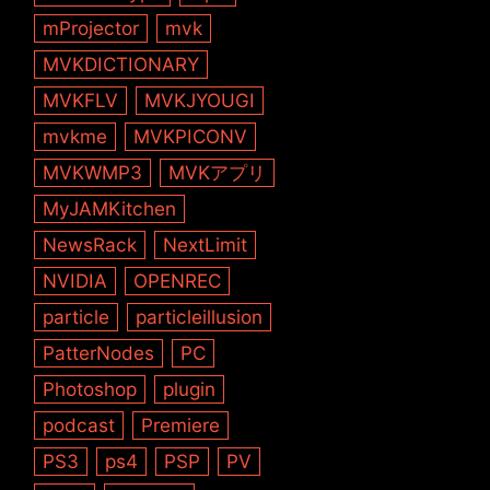
mProjector
mvk
MVKDICTIONARY
MVKFLV
MVKJYOUGI
mvkme
MVKPICONV
MVKWMP3
MVKアプリ
MyJAMKitchen
NewsRack
NextLimit
NVIDIA
OPENREC
particle
particleillusion
PatterNodes
PC
Photoshop
plugin
podcast
Premiere
PS3
ps4
PSP
PV